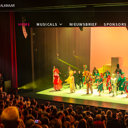
N. ALKMAAR
ep Horizon
HORIZON
HOME
MUSICALS
NIEUWSBRIEF
SPONSORS